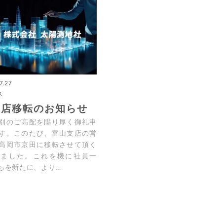
7.27
ス
支店移転のお知らせ
別のご高配を賜り厚く御礼申
す。このたび、富山支店の営
高岡市京田に移転させて頂く
りました。これを機に社員一
ちを新たに、より…