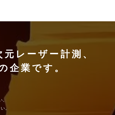
次元レーザー計測、
の企業です。
。
い。
さい。