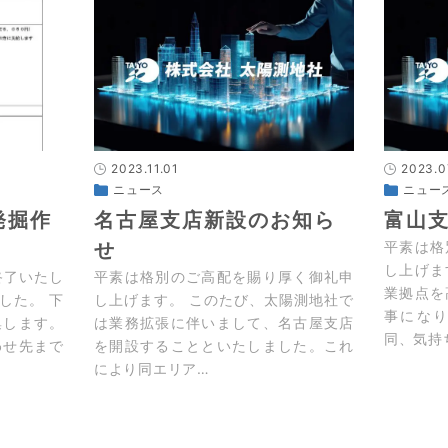
2023.11.01
2023.0
ニュース
ニュー
発掘作
名古屋支店新設のお知ら
富山
せ
平素は格
し上げま
は終了いたし
平素は格別のご高配を賜り厚く御礼申
業拠点を
した。 下
し上げます。 このたび、太陽測地社で
事にな
集します。
は業務拡張に伴いまして、名古屋支店
同、気持
わせ先まで
を開設することといたしました。これ
により同エリア…