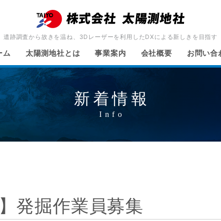
遺跡調査から故きを温ね、3Dレーザーを利用したDXによる新しきを目指す
ーム
太陽測地社とは
事業案内
会社概要
お問い合
新着情報
5】発掘作業員募集