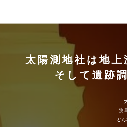
太陽測地社は
地上
そして遺跡
測
どん